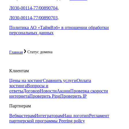
Л030-00114-77/00890704
,
Л030-00114-77/00890703
.
Политика АО «ТаймВэб» в отношении обработки
персональных данных
Статус домена
Главная
Клиентам
Цены на хостинг
Сравнить услуги
Оплата
хостинга
Вопросы и
ответы
Договор
Новости
Акции
Проверка скорости
интернета
Проверить Ping
Проверить IP
Партнерам
Вебмастерам
Интеграторам
Наш логотип
Регламент
партнерской программы
Peering policy