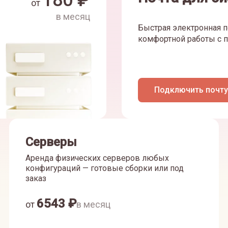
180
₽
от
в месяц
Быстрая электронная п
комфортной работы с п
Подключить почту
Серверы
Аренда физических серверов любых
конфигураций — готовые сборки или под
заказ
6543
₽
от
в месяц