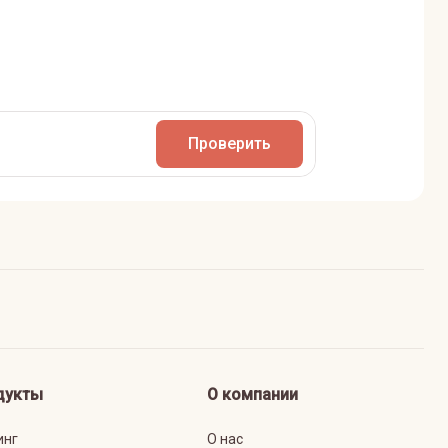
Проверить
дукты
О компании
инг
О нас