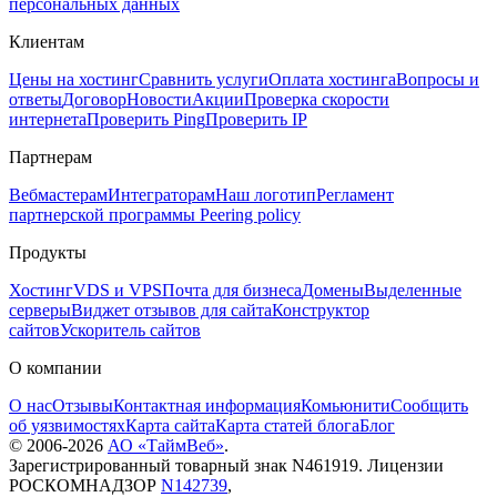
персональных данных
Клиентам
Цены на хостинг
Сравнить услуги
Оплата хостинга
Вопросы и
ответы
Договор
Новости
Акции
Проверка скорости
интернета
Проверить Ping
Проверить IP
Партнерам
Вебмастерам
Интеграторам
Наш логотип
Регламент
партнерской программы
Peering policy
Продукты
Хостинг
VDS и VPS
Почта для бизнеса
Домены
Выделенные
серверы
Виджет отзывов для сайта
Конструктор
сайтов
Ускоритель сайтов
О компании
О нас
Отзывы
Контактная информация
Комьюнити
Сообщить
об уязвимостях
Карта сайта
Карта статей блога
Блог
© 2006-
2026
АО «ТаймВеб»
.
Зарегистрированный товарный знак N461919. Лицензии
РОСКОМНАДЗОР
N142739
,